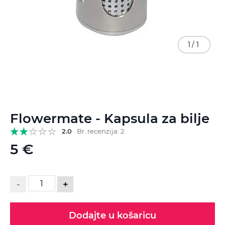
1
/
1
Skip
Flowermate - Kapsula za bilje
to
the
2.0
Br. recenzija: 2
beginning
5 €
of
the
images
gallery
-
+
Dodajte u košaricu