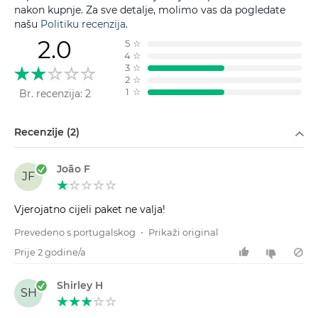
nakon kupnje. Za sve detalje, molimo vas da pogledate
našu
Politiku recenzija
.
2.0
5
☆
4
☆
3
☆
2
☆
1
☆
Br. recenzija: 2
Filtriraj po
Recenzije (2)
João F
JF
Vjerojatno cijeli paket ne valja!
Prevedeno s portugalskog
•
Prikaži original
Prije 2 godine/a
Shirley H
SH