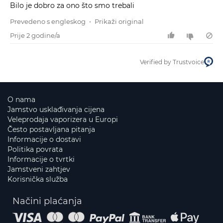
Bilo je dobro za ono što smo trebali
Prevedeno s engleskog
•
Prikaži original
Prije 2 godine/a
Verified by Trustvoice
O nama
Jamstvo usklađivanja cijena
Veleprodaja vaporizera u Europi
Često postavljana pitanja
Informacije o dostavi
Politika povrata
Informacije o tvrtki
Jamstveni zahtjev
Korisnička služba
Načini plaćanja