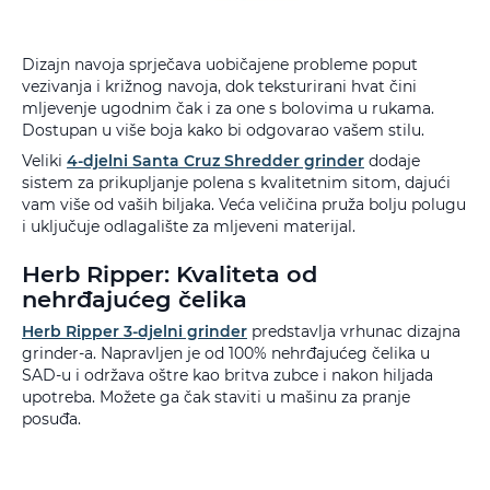
Dizajn navoja sprječava uobičajene probleme poput
vezivanja i križnog navoja, dok teksturirani hvat čini
mljevenje ugodnim čak i za one s bolovima u rukama.
Dostupan u više boja kako bi odgovarao vašem stilu.
Veliki
4-djelni Santa Cruz Shredder grinder
dodaje
sistem za prikupljanje polena s kvalitetnim sitom, dajući
vam više od vaših biljaka. Veća veličina pruža bolju polugu
i uključuje odlagalište za mljeveni materijal.
Herb Ripper: Kvaliteta od
nehrđajućeg čelika
Herb Ripper 3-djelni grinder
predstavlja vrhunac dizajna
grinder-a. Napravljen je od 100% nehrđajućeg čelika u
SAD-u i održava oštre kao britva zubce i nakon hiljada
upotreba. Možete ga čak staviti u mašinu za pranje
posuđa.