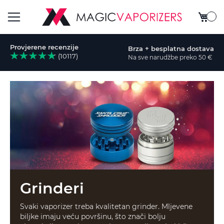
My Car
Otvori
Provjerene recenzije
Brza + besplatna dostava
navigaciju
(10117)
Na sve narudžbe preko 50 €
i
Grinderi
Svaki vaporizer treba kvalitetan grinder. Mljevene
biljke imaju veću površinu, što znači bolju