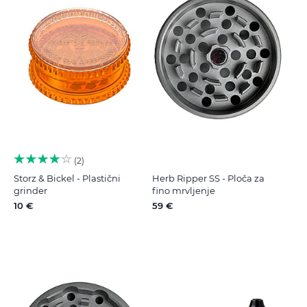
2
Storz & Bickel - Plastični
Herb Ripper SS - Ploča za
grinder
fino mrvljenje
10 €
59 €