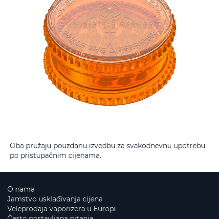
Oba pružaju pouzdanu izvedbu za svakodnevnu upotrebu
po pristupačnim cijenama.
O nama
Jamstvo usklađivanja cijena
Veleprodaja vaporizera u Europi
Često postavljana pitanja