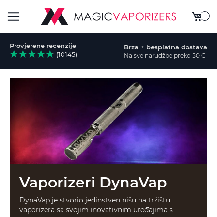
My Car
Otvori
Provjerene recenzije
Brza + besplatna dostava
navigaciju
(10145)
Na sve narudžbe preko 50 €
i
Vaporizeri DynaVap
DynaVap je stvorio jedinstven nišu na tržištu
vaporizera sa svojim inovativnim uređajima s