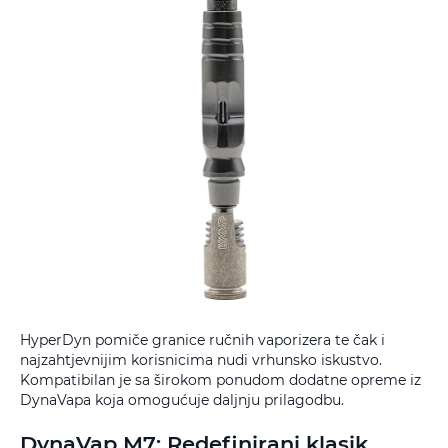
HyperDyn pomiče granice ručnih vaporizera te čak i
najzahtjevnijim korisnicima nudi vrhunsko iskustvo.
Kompatibilan je sa širokom ponudom dodatne opreme iz
DynaVapa koja omogućuje daljnju prilagodbu.
DynaVap M7: Redefinirani klasik