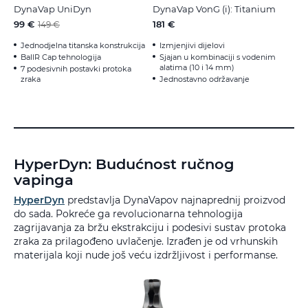
DynaVap UniDyn
DynaVap VonG (i): Titanium
99 €
181 €
149 €
Jednodjelna titanska konstrukcija
Izmjenjivi dijelovi
BallR Cap tehnologija
Sjajan u kombinaciji s vodenim
alatima (10 i 14 mm)
7 podesivnih postavki protoka
zraka
Jednostavno održavanje
HyperDyn: Budućnost ručnog
vapinga
HyperDyn
predstavlja DynaVapov najnaprednij proizvod
do sada. Pokreće ga revolucionarna tehnologija
zagrijavanja za bržu ekstrakciju i podesivi sustav protoka
zraka za prilagođeno uvlačenje. Izrađen je od vrhunskih
materijala koji nude još veću izdržljivost i performanse.