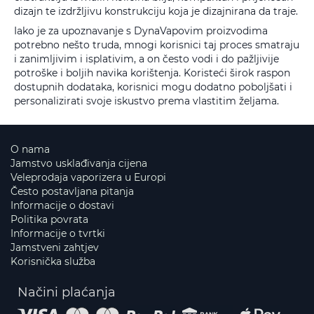
dizajn te izdržljivu konstrukciju koja je dizajnirana da traje.
Iako je za upoznavanje s DynaVapovim proizvodima
potrebno nešto truda, mnogi korisnici taj proces smatraju
i zanimljivim i isplativim, a on često vodi i do pažljivije
potroške i boljih navika korištenja. Koristeći širok raspon
dostupnih dodataka, korisnici mogu dodatno poboljšati i
personalizirati svoje iskustvo prema vlastitim željama.
O nama
Jamstvo usklađivanja cijena
Veleprodaja vaporizera u Europi
Često postavljana pitanja
Informacije o dostavi
Politika povrata
Informacije o tvrtki
Jamstveni zahtjev
Korisnička služba
Načini plaćanja