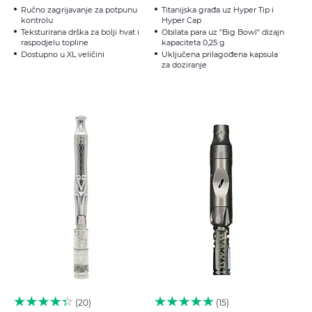
Ručno zagrijavanje za potpunu
Titanijska građa uz Hyper Tip i
kontrolu
Hyper Cap
Teksturirana drška za bolji hvat i
Obilata para uz "Big Bowl" dizajn
raspodjelu topline
kapaciteta 0,25 g
Dostupno u XL veličini
Uključena prilagođena kapsula
za doziranje
20
15