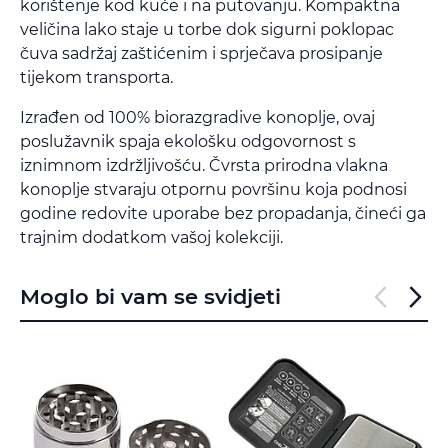
korištenje kod kuće i na putovanju. Kompaktna
veličina lako staje u torbe dok sigurni poklopac
čuva sadržaj zaštićenim i sprječava prosipanje
tijekom transporta.
Izrađen od 100% biorazgradive konoplje, ovaj
poslužavnik spaja ekološku odgovornost s
iznimnom izdržljivošću. Čvrsta prirodna vlakna
konoplje stvaraju otpornu površinu koja podnosi
godine redovite uporabe bez propadanja, čineći ga
trajnim dodatkom vašoj kolekciji.
Moglo bi vam se svidjeti