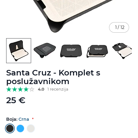
1
/
12
Skip
Santa Cruz - Komplet s
to
the
poslužavnikom
beginning
4.0
1 recenzija
of
the
25 €
images
gallery
Boja:
Crna