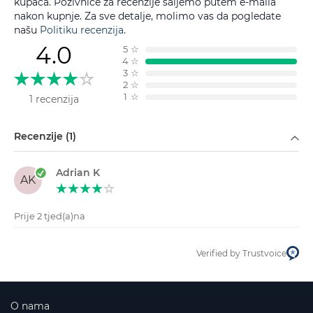
kupaca. Pozivnice za recenzije šaljemo putem e-maila
nakon kupnje. Za sve detalje, molimo vas da pogledate
našu
Politiku recenzija
.
4.0
5
☆
4
☆
3
☆
2
☆
1
☆
1 recenzija
Filtriraj po
Recenzije (1)
Adrian K
AK
Prije 2 tjed(a)na
Verified by Trustvoice
O nama