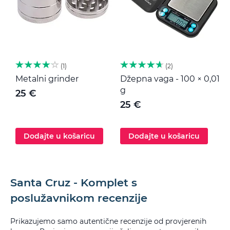
1
2
Metalni grinder
Džepna vaga - 100 × 0,01
M
g
25 €
25 €
Dodajte u košaricu
Dodajte u košaricu
Santa Cruz - Komplet s
poslužavnikom recenzije
Prikazujemo samo autentične recenzije od provjerenih