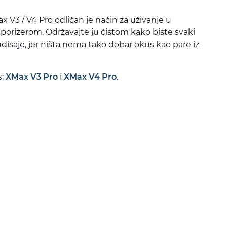
x V3 / V4 Pro odličan je način za uživanje u
porizerom. Održavajte ju čistom kako biste svaki
udisaje, jer ništa nema tako dobar okus kao pare iz
s:
XMax V3 Pro
i
XMax V4 Pro
.