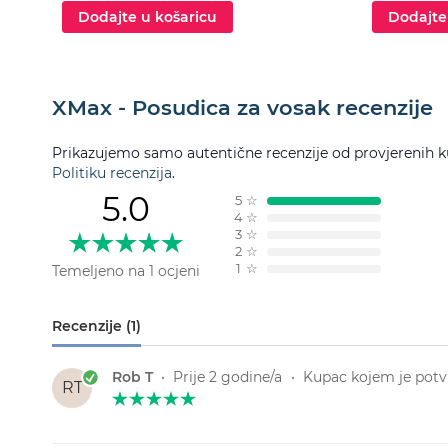
Dodajte u košaricu
Dodajte
XMax - Posudica za vosak recenzije
Prikazujemo samo autentične recenzije od provjerenih k
Politiku recenzija
.
5.0
5
☆
4
☆
3
☆
2
☆
1
☆
Temeljeno na 1 ocjeni
Recenzije (1)
Rob T
•
Prije 2 godine/a
•
Kupac kojem je potvr
RT