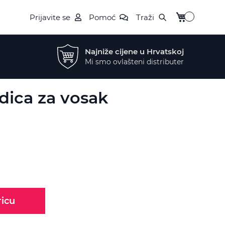
My Cart
Prijavite se
Pomoć
Traži
Najniže cijene u Hrvatskoj
Mi smo ovlašteni distributer
dica za vosak
ricu