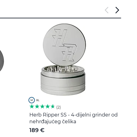
2
Herb Ripper SS - 4-dijelni grinder od
Alat 
nehrđajućeg čelika
čelik
189 €
5 €