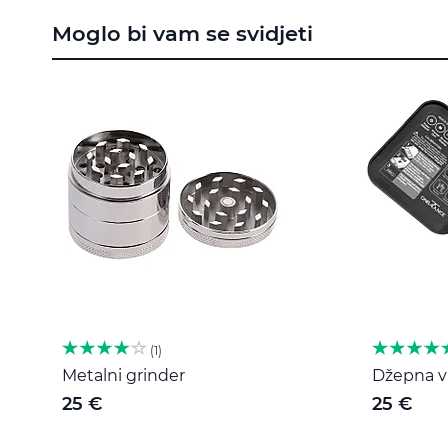
to
Moglo bi vam se svidjeti
the
beginning
of
the
images
gallery
1
Metalni grinder
Džepna va
25 €
25 €