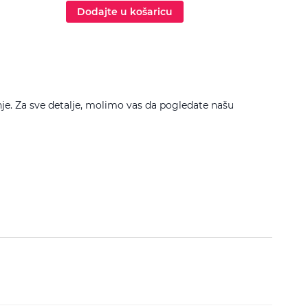
Dodajte u košaricu
Dod
je. Za sve detalje, molimo vas da pogledate našu
Filtrira