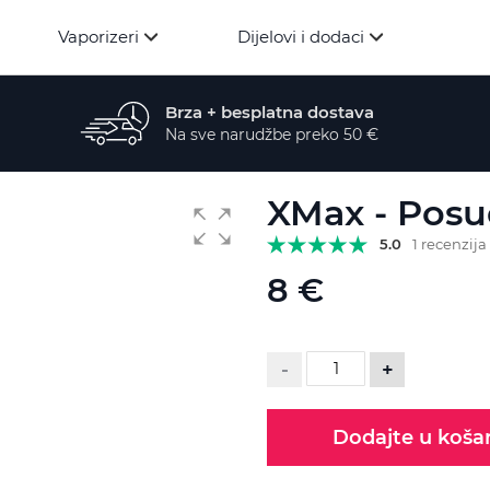
Vaporizeri
Dijelovi i dodaci
Brza + besplatna dostava
Na sve narudžbe preko 50 €
XMax - Posu
5.0
1 recenzija
8 €
-
+
Dodajte u koša