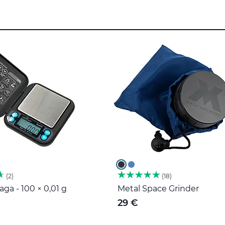
2
18
ga - 100 × 0,01 g
Metal Space Grinder
29 €