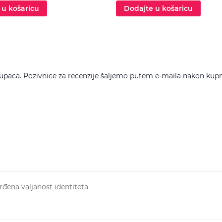
 u košaricu
Dodajte u košaricu
upaca. Pozivnice za recenzije šaljemo putem e-maila nakon kupn
đena valjanost identiteta