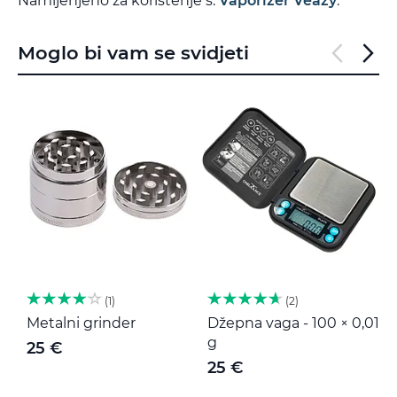
Namijenjeno za korištenje s:
Vaporizer Veazy
.
Moglo bi vam se svidjeti
1
2
Metalni grinder
Džepna vaga - 100 × 0,01
M
g
25 €
25 €