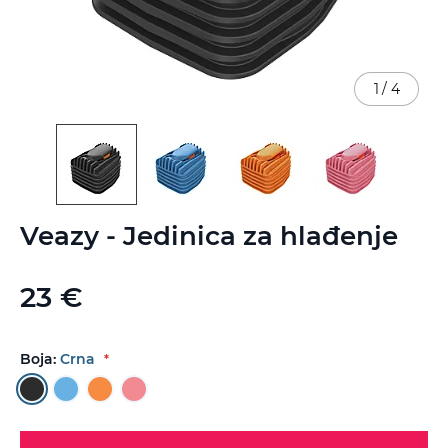
1
/
4
Skip
Veazy - Jedinica za hlađenje
to
the
beginning
23 €
of
the
images
gallery
Boja:
Crna