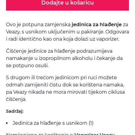
Dodajte u košaricu
Ovo je potpuna zamjenska
jedinica za hlađenje
za
Veazy, s usnikom uključenim u pakiranje. Odgovara
i radi identično kao ona koja dolazi uz vaporizer.
Čišćenje jedinice za hlađenje podrazumijeva
namakanje u izopropilnom alkoholu i čekanje da
se potpuno osuši.
S drugom ili trećom jedinicom pri ruci možete
odmah zamijeniti čistu dok se korištena namaka,
pa Veazy nikada ne mora mirovati tijekom ciklusa
čišćenja.
Sadržaj:
Jedinica za hlađenje s usnikom (1)