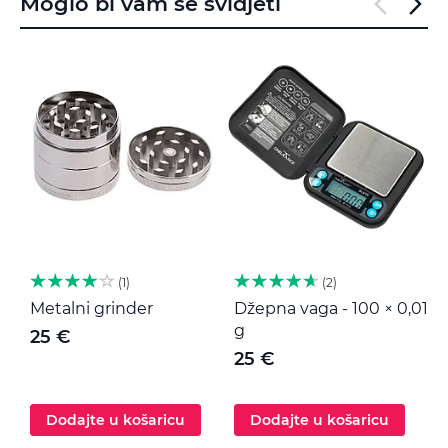
Moglo bi vam se svidjeti
1
2
Metalni grinder
Džepna vaga - 100 × 0,01
M
g
25 €
25 €
Dodajte u košaricu
Dodajte u košaricu