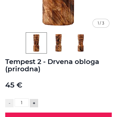
1
/
3
Skip
Tempest 2 - Drvena obloga
to
the
(prirodna)
beginning
of
the
45 €
images
gallery
-
+