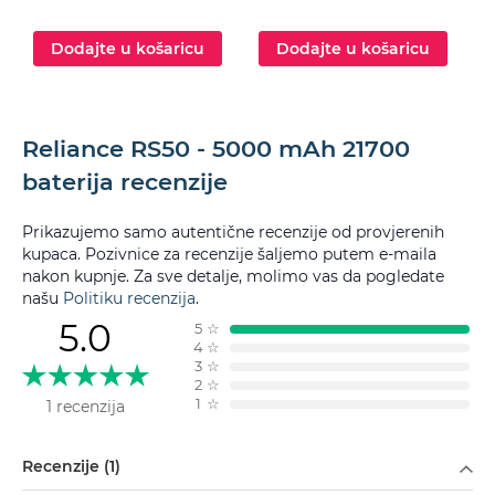
Dodajte u košaricu
Dodajte u košaricu
Reliance RS50 - 5000 mAh 21700
baterija recenzije
Prikazujemo samo autentične recenzije od provjerenih
kupaca. Pozivnice za recenzije šaljemo putem e-maila
nakon kupnje. Za sve detalje, molimo vas da pogledate
našu
Politiku recenzija
.
5.0
5
☆
4
☆
3
☆
2
☆
1
☆
1 recenzija
Filtriraj po
Recenzije (1)