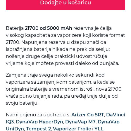
Dodajte u košaricu
Baterija
21700 od 5000 mAh
rezervna je ćelija
visokog kapaciteta za vaporizere koji koriste format
21700. Napunjena rezerva u džepu znači da
ispražnjena baterija nikada ne prekida sesiju;
nošenje druge ćelije praktički udvostručuje
vrijeme koje možete provesti daleko od punjača.
Zamjena traje svega nekoliko sekundi kod
vaporizera sa zamjenjivom baterijom, a kada se
originalna baterija s vremenom istroši, nova 21700
vraća puno trajanje rada, pa uređaj traje dulje od
svoju bateriju.
Namijenjeno za upotrebu s:
Arizer Go SRT
,
DaVinci
IQ3
,
DynaVap HyperDyn
,
DynaVap M7
,
DynaVap
UniDyn
,
Tempest 2
,
Vaporizer Frolic
i
YLL