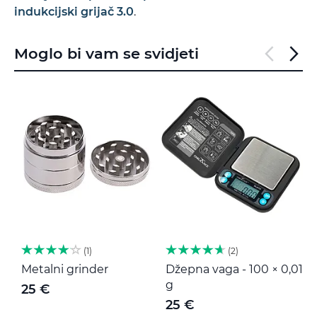
indukcijski grijač 3.0
.
Moglo bi vam se svidjeti
1
2
Metalni grinder
Džepna vaga - 100 × 0,01
M
g
25 €
25 €