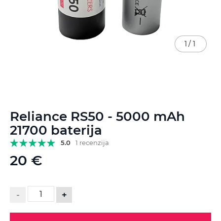
1
/
1
Skip
Reliance RS50 - 5000 mAh
to
the
21700 baterija
beginning
5.0
1 recenzija
of
the
20 €
images
gallery
-
+