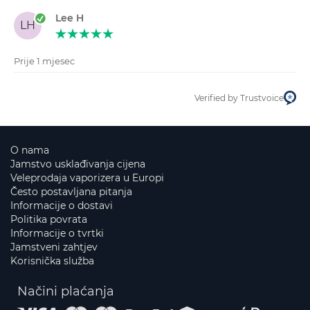
Lee H
LH
Prije 1 mjesec
Verified by Trustvoice
O nama
Jamstvo usklađivanja cijena
Veleprodaja vaporizera u Europi
Često postavljana pitanja
Informacije o dostavi
Politika povrata
Informacije o tvrtki
Jamstveni zahtjev
Korisnička služba
Načini plaćanja