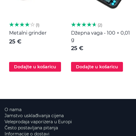
1
2
Metalni grinder
Džepna vaga - 100 × 0,01
M
g
25 €
25 €
Dodajte u košaricu
Dodajte u košaricu
O nama
Jamstvo usklađivanja cijena
Veleprodaja vaporizera u Europi
Često postavljana pitanja
Informacije o dostavi