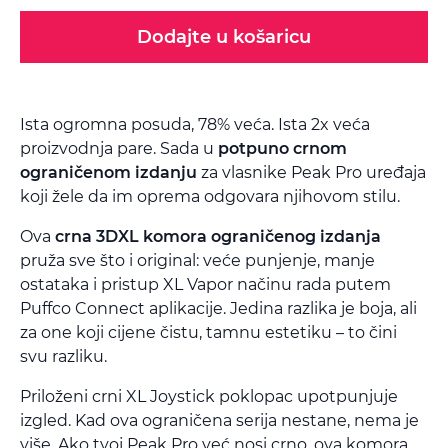
Dodajte u košaricu
Ista ogromna posuda, 78% veća. Ista 2x veća
proizvodnja pare. Sada u
potpuno crnom
ograničenom izdanju
za vlasnike Peak Pro uređaja
koji žele da im oprema odgovara njihovom stilu.
Ova
crna 3DXL komora ograničenog izdanja
pruža sve što i original: veće punjenje, manje
ostataka i pristup XL Vapor načinu rada putem
Puffco Connect aplikacije. Jedina razlika je boja, ali
za one koji cijene čistu, tamnu estetiku – to čini
svu razliku.
Priloženi crni XL Joystick poklopac upotpunjuje
izgled. Kad ova ograničena serija nestane, nema je
više. Ako tvoj Peak Pro već nosi crno, ova komora