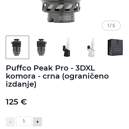
1
/
5
Skip
Puffco Peak Pro - 3DXL
to
the
komora - crna (ograničeno
beginning
izdanje)
of
the
images
125 €
gallery
-
+