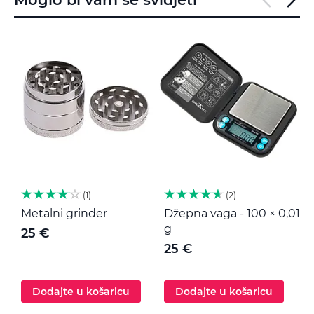
1
2
Metalni grinder
Džepna vaga - 100 × 0,01
M
g
25 €
25 €
Dodajte u košaricu
Dodajte u košaricu