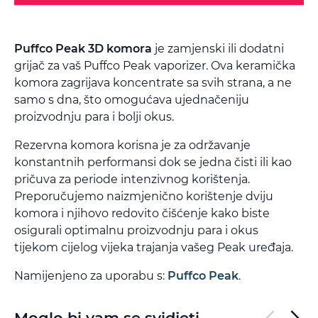
Puffco Peak 3D komora
je zamjenski ili dodatni
grijač za vaš Puffco Peak vaporizer. Ova keramička
komora zagrijava koncentrate sa svih strana, a ne
samo s dna, što omogućava ujednačeniju
proizvodnju para i bolji okus.
Rezervna komora korisna je za održavanje
konstantnih performansi dok se jedna čisti ili kao
pričuva za periode intenzivnog korištenja.
Preporučujemo naizmjenično korištenje dviju
komora i njihovo redovito čišćenje kako biste
osigurali optimalnu proizvodnju para i okus
tijekom cijelog vijeka trajanja vašeg Peak uređaja.
Namijenjeno za uporabu s:
Puffco Peak
.
Moglo bi vam se svidjeti