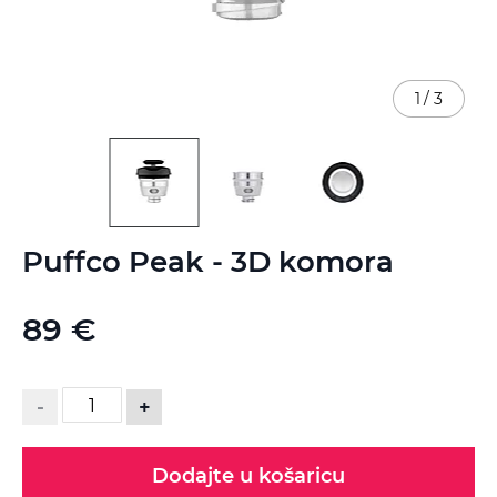
1
/
3
Skip
Puffco Peak - 3D komora
to
the
beginning
89 €
of
the
images
gallery
-
+
Dodajte u košaricu