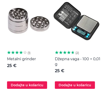
1
2
Metalni grinder
Džepna vaga - 100 × 0,01
M
g
25 €
25 €
Dodajte u košaricu
Dodajte u košaricu