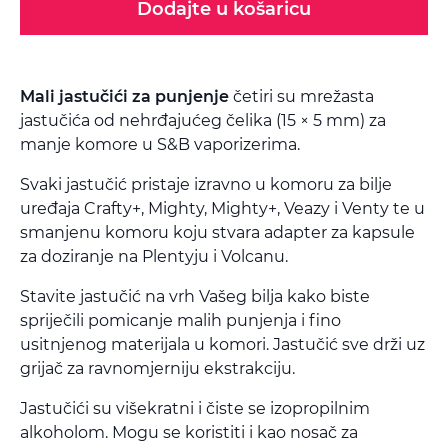
Dodajte u košaricu
Mali jastučići za punjenje
četiri su mrežasta
jastučića od nehrđajućeg čelika (15 × 5 mm) za
manje komore u S&B vaporizerima.
Svaki jastučić pristaje izravno u komoru za bilje
uređaja Crafty+, Mighty, Mighty+, Veazy i Venty te u
smanjenu komoru koju stvara adapter za kapsule
za doziranje na Plentyju i Volcanu.
Stavite jastučić na vrh Vašeg bilja kako biste
spriječili pomicanje malih punjenja i fino
usitnjenog materijala u komori. Jastučić sve drži uz
grijač za ravnomjerniju ekstrakciju.
Jastučići su višekratni i čiste se izopropilnim
alkoholom. Mogu se koristiti i kao nosač za