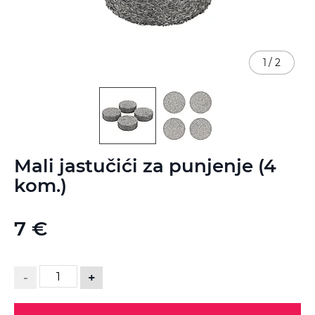
1
/
2
Skip
Mali jastučići za punjenje (4
to
the
kom.)
beginning
of
the
7 €
images
gallery
-
+