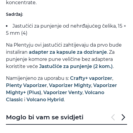
koncentrate.
Sadržaj:
Jastučići za punjenje od nehrđajućeg čelika, 15 ×
5 mm (4)
Na Plentyju ovi jastučići zahtijevaju da prvo bude
instaliran
adapter za kapsule za doziranje
. Za
punjenje komore pune veličine bez adaptera
koristite veće
Jastučiće za punjenje (2 kom.)
.
Namijenjeno za uporabu s:
Crafty+ vaporizer
,
Plenty Vaporizer
,
Vaporizer Mighty
,
Vaporizer
Mighty+ (Plus)
,
Vaporizer Venty
,
Volcano
Classic
i
Volcano Hybrid
.
Moglo bi vam se svidjeti