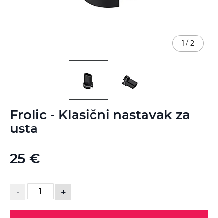
1
/
2
Skip
Frolic - Klasični nastavak za
to
the
usta
beginning
of
the
25 €
images
gallery
-
+