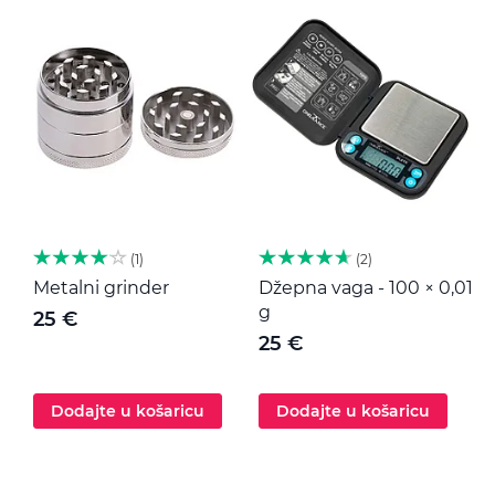
1
2
Metalni grinder
Džepna vaga - 100 × 0,01
M
g
25 €
25 €
Dodajte u košaricu
Dodajte u košaricu