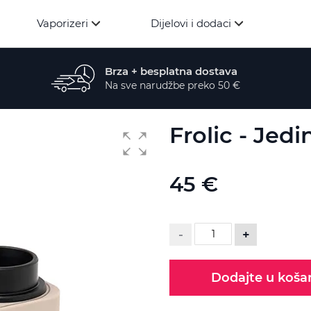
Vaporizeri
Dijelovi i dodaci
Brza + besplatna dostava
Na sve narudžbe preko 50 €
Frolic - Jedi
45 €
-
+
Dodajte u koša