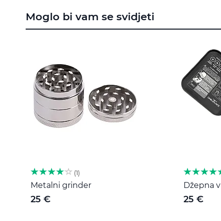
to
Moglo bi vam se svidjeti
the
beginning
of
the
images
gallery
1
Metalni grinder
Džepna va
25 €
25 €