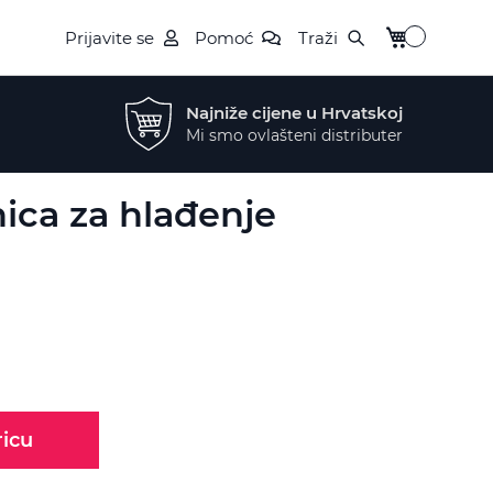
My Cart
Prijavite se
Pomoć
Traži
Najniže cijene u Hrvatskoj
Mi smo ovlašteni distributer
nica za hlađenje
ricu