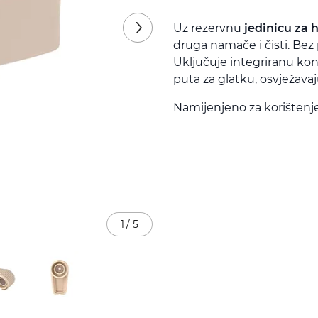
Uz rezervnu
jedinicu za 
druga namače i čisti. Bez 
Uključuje integriranu ko
puta za glatku, osvježava
Namijenjeno za korištenje
1
/
5