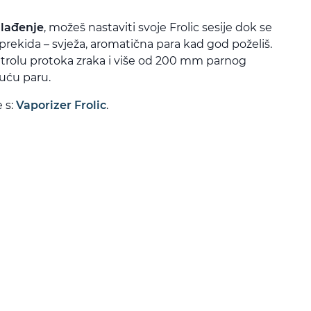
hlađenje
, možeš nastaviti svoje Frolic sesije dok se
prekida – svježa, aromatična para kad god poželiš.
ntrolu protoka zraka i više od 200 mm parnog
juću paru.
 s:
Vaporizer Frolic
.