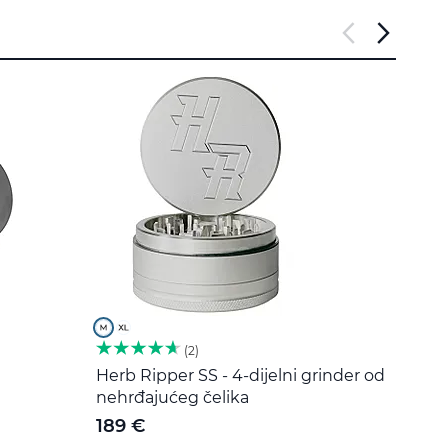
2
Herb Ripper SS - 4-dijelni grinder od
Alat 
nehrđajućeg čelika
čelik
189 €
5 €