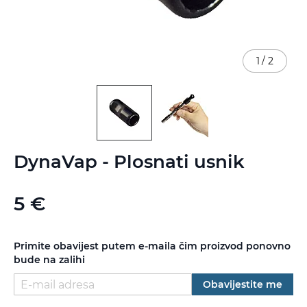
1
/
2
Skip
DynaVap - Plosnati usnik
to
the
beginning
5 €
of
the
images
gallery
Primite obavijest putem e-maila čim proizvod ponovno
bude na zalihi
Obavijestite me