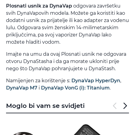
Plosnati usnik za DynaVap
odgovara završetku
svih DynaVapovih modela. Možete ga koristiti kao
dodatni usnik za prijatelje ili kao adapter za vodenu
lulu. Odgovara svim ženskim 14-milimetarskim
priključcima, pa svoj vaporizer DynaVap lako
možete hladiti vodom.
Imajte na umu da ovaj Plosnati usnik ne odgovara
otvoru DynaStasha i da ga morate ukloniti prije
nego što DynaVap pohranjujete u DynaStash.
Namijenjen za korištenje s:
DynaVap HyperDyn
,
DynaVap M7
i
DynaVap VonG (i): Titanium
.
Moglo bi vam se svidjeti