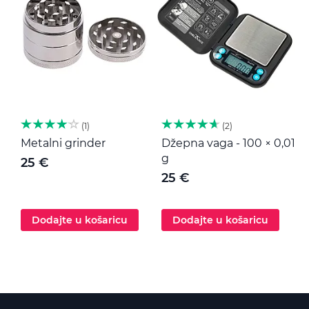
1
2
Metalni grinder
Džepna vaga - 100 × 0,01
M
g
25 €
25 €
Dodajte u košaricu
Dodajte u košaricu