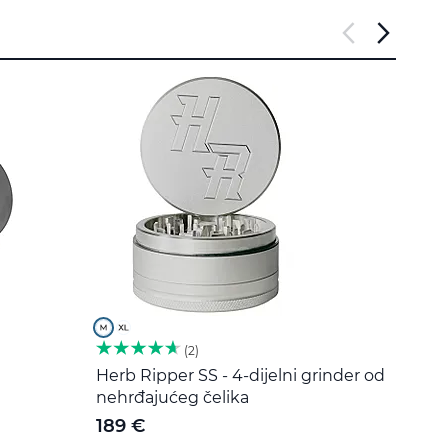
2
Herb Ripper SS - 4-dijelni grinder od
Alat 
nehrđajućeg čelika
čelik
189 €
5 €