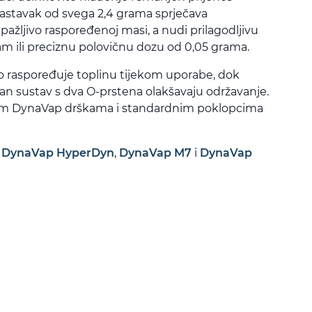
 nastavak od svega 2,4 grama sprječava
 pažljivo raspoređenoj masi, a nudi prilagodljivu
m ili preciznu polovičnu dozu od 0,05 grama.
o raspoređuje toplinu tijekom uporabe, dok
van sustav s dva O-prstena olakšavaju održavanje.
svim DynaVap drškama i standardnim poklopcima
:
DynaVap HyperDyn
,
DynaVap M7
i
DynaVap