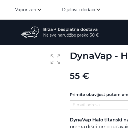
Vaporizeri
Dijelovi i dodaci
Brza + besplatna dostava
Na sve narudžbe preko 50 €
DynaVap - Ha
55 €
Primite obavijest putem e-
DynaVap Halo titanski n
prema dršci, omogućavaju