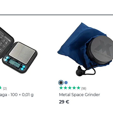
2
18
ga - 100 × 0,01 g
Metal Space Grinder
29 €