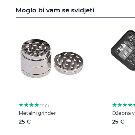
to
Moglo bi vam se svidjeti
the
beginning
of
the
images
gallery
1
Metalni grinder
Džepna va
25 €
25 €