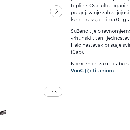
topline. Ovaj ultralagani
pregrijavanje zahvaljujući
komoru koja prima 0,1 gra
Suženo tijelo ravnomjern
vrhunski titan i jednosta
Halo nastavak pristaje 
(Cap).
Namijenjen za uporabu s
VonG (i): Titanium
.
1
/
3