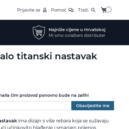
My Cart
Prijavite se
Pomoć
Traži
Najniže cijene u Hrvatskoj
Mi smo ovlašteni distributer
lo titanski nastavak
maila čim proizvod ponovno bude na zalihi
Obavijestite me
astavak
ima dizajn s više rebara koja se sužavaju
ći učinkovito hlađenje i smanjen prijenos