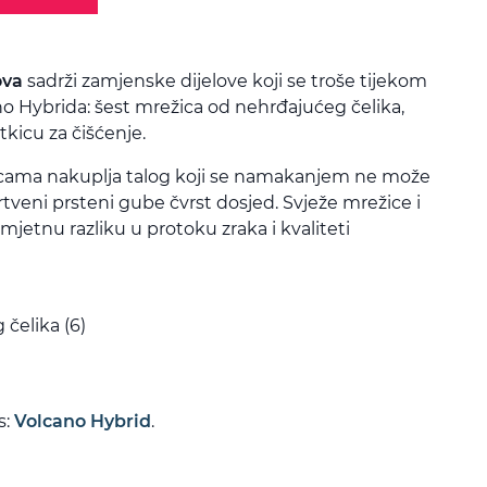
ova
sadrži zamjenske dijelove koji se troše tijekom
 Hybrida: šest mrežica od nehrđajućeg čelika,
tkicu za čišćenje.
ama nakuplja talog koji se namakanjem ne može
rtveni prsteni gube čvrst dosjed. Svježe mrežice i
mjetnu razliku u protoku zraka i kvaliteti
čelika (6)
s:
Volcano Hybrid
.