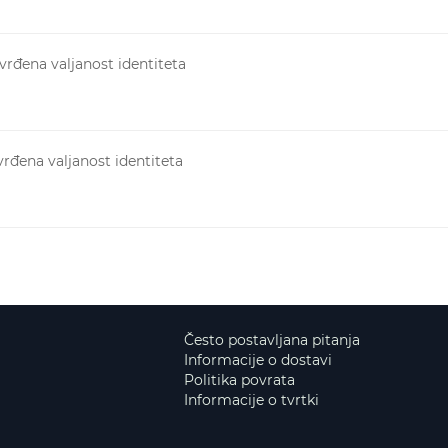
rđena valjanost identiteta
rđena valjanost identiteta
Često postavljana pitanja
Informacije o dostavi
Politika povrata
Informacije o tvrtki