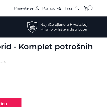
My Cart
Prijavite se
Pomoć
Traži
Najniže cijene u Hrvatskoj
Mi smo ovlašteni distributer
rid - Komplet potrošnih
a: 3
ricu