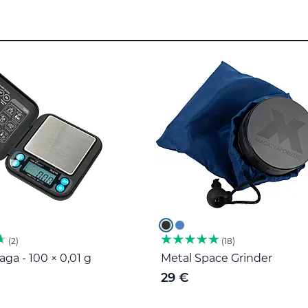
2
18
ga - 100 × 0,01 g
Metal Space Grinder
29 €