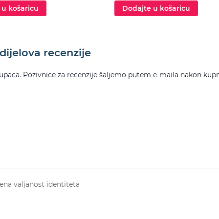
 u košaricu
Dodajte u košaricu
ijelova recenzije
upaca. Pozivnice za recenzije šaljemo putem e-maila nakon kupn
na valjanost identiteta