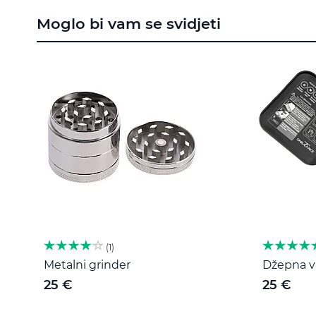
to
Moglo bi vam se svidjeti
the
beginning
of
the
images
gallery
1
Metalni grinder
Džepna va
25 €
25 €