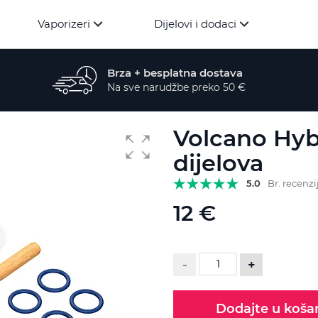
Vaporizeri
Dijelovi i dodaci
Brza + besplatna dostava
Na sve narudžbe preko 50 €
Volcano Hyb
dijelova
5.0
Br. recenzij
12 €
-
+
Dodajte u koša