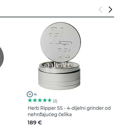
2
Herb Ripper SS - 4-dijelni grinder od
Alat 
nehrđajućeg čelika
čelik
189 €
5 €