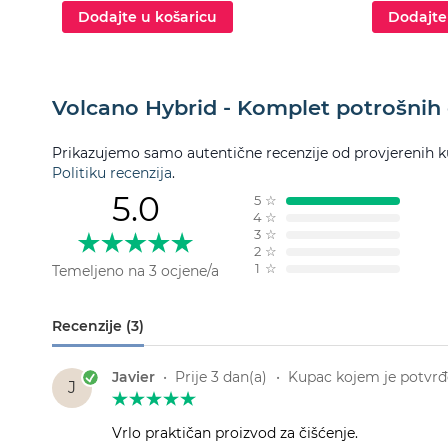
Dodajte u košaricu
Dodajte
Volcano Hybrid - Komplet potrošnih d
Prikazujemo samo autentične recenzije od provjerenih k
Politiku recenzija
.
5.0
5
☆
4
☆
3
☆
2
☆
1
☆
Temeljeno na 3 ocjene/a
Recenzije (3)
Javier
•
Prije 3 dan(a)
•
Kupac kojem je potvrđe
J
Vrlo praktičan proizvod za čišćenje.