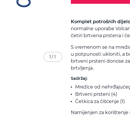
Komplet potrošnih dijel
normalne uporabe Volcano
četiri brtvena prstena i če
S vremenom se na mrežic
u potpunosti ukloniti, a b
1
/
1
brtveni prsteni donose za
brtvljenja.
Sadržaj:
Mrežice od nehrđajućeg 
Brtveni prsteni (4)
Četkica za čišćenje (1)
Namijenjen za korištenje 