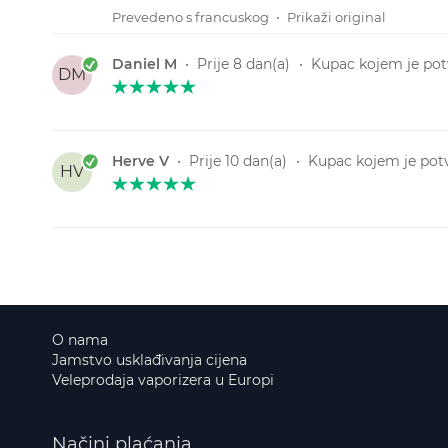
Prevedeno s francuskog
•
Prikaži original
Daniel M
•
Prije 8 dan(a)
•
Kupac kojem je potv
DM
Herve V
•
Prije 10 dan(a)
•
Kupac kojem je potv
HV
O nama
Jamstvo usklađivanja cijena
Veleprodaja vaporizera u Europi
Načini plaćanja