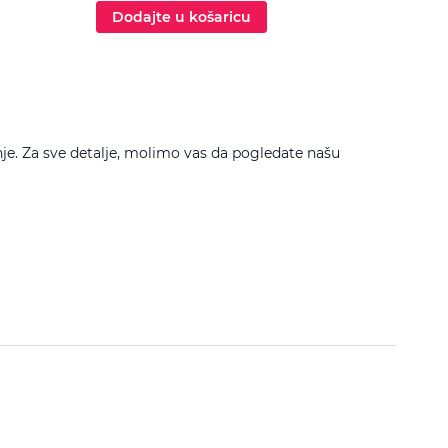
Dodajte u košaricu
Dod
je. Za sve detalje, molimo vas da pogledate našu
Filtrira