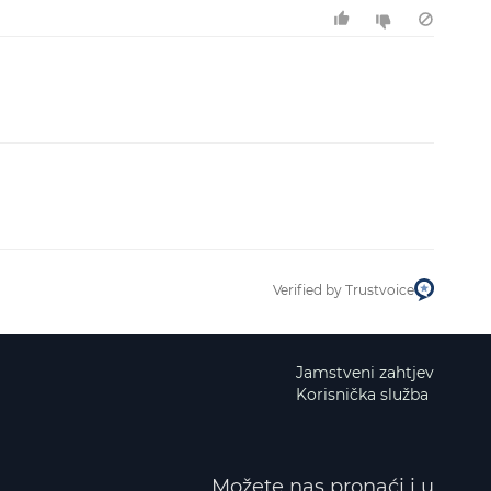
Verified by Trustvoice
Jamstveni zahtjev
Korisnička služba
Možete nas pronaći i u