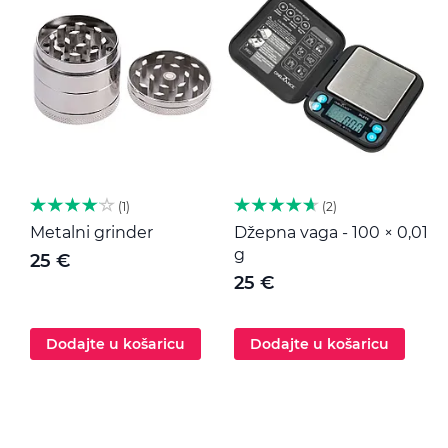
1
2
Metalni grinder
Džepna vaga - 100 × 0,01
M
g
25 €
25 €
Dodajte u košaricu
Dodajte u košaricu