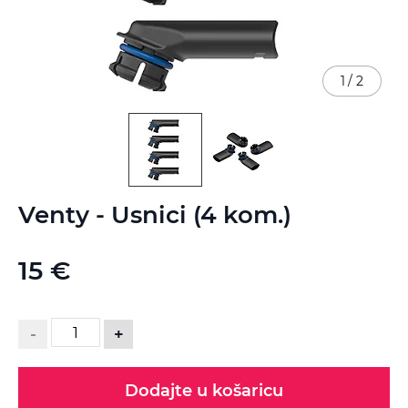
1
/
2
Skip
Venty - Usnici (4 kom.)
to
the
beginning
15 €
of
the
images
gallery
-
+
Dodajte u košaricu