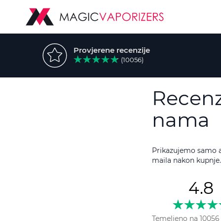
Provjerene recenzije
(10056)
Recenzi
nama
Prikazujemo samo au
maila nakon kupnje.
4.8
Temeljeno na 10056