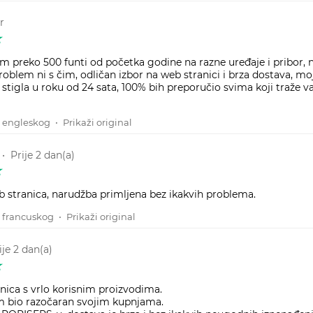
r
m preko 500 funti od početka godine na razne uređaje i pribor,
problem ni s čim, odličan izbor na web stranici i brza dostava, m
t stigla u roku od 24 sata, 100% bih preporučio svima koji traže va
 engleskog
•
Prikaži original
•
Prije 2 dan(a)
 stranica, narudžba primljena bez ikakvih problema.
 francuskog
•
Prikaži original
ije 2 dan(a)
anica s vrlo korisnim proizvodima.
m bio razočaran svojim kupnjama.