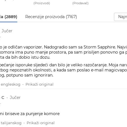
(Proizvodi)
(Prodavač)
Sortiraj
a (2889)
Recenzije proizvoda (7167)
•
Jučer
o je odličan vaporizer. Nadogradio sam sa Storm Sapphire. Najv
 komora ima puno manje prostora, pa sam prisiljen ponovno ga p
ta da bih dobio istu dozu.
bećanje isporuke sljedeći dan bilo je veliko razočaranje. Moja nar
bog nepoznatih okolnosti, a kada sam poslao e-mail magicvapo
log, potpuno sam ignoriran.
 engleskog
•
Prikaži original
 C
•
Jučer
 mi briseve za punjenje komore
 talijanskog
•
Prikaži original