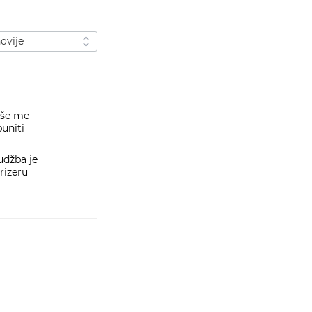
 po
iše me
uniti
udžba je
rizeru