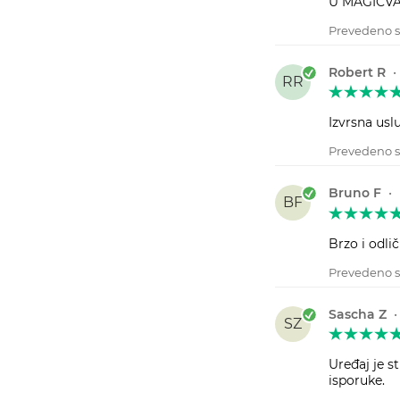
U MAGICVAP
Prevedeno s
Robert R
RR
Izvrsna usl
Prevedeno s
Bruno F
•
BF
Brzo i odlič
Prevedeno s
Sascha Z
SZ
Uređaj je s
isporuke.