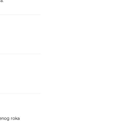
a.
denog roka