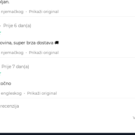
ljan.
s njemačkog
•
Prikaži original
•
Prije 6 dan(a)
ovina, super brza dostava 🚚
s njemačkog
•
Prikaži original
•
Prije 7 dan(a)
 točno
 engleskog
•
Prikaži original
 recenzija
V