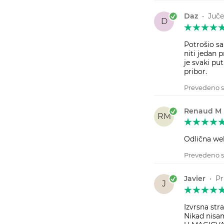
Daz
•
Juče
D
Potrošio sa
niti jedan 
je svaki pu
pribor.
Prevedeno s
Renaud M
RM
Odlična web
Prevedeno s
Javier
•
Pr
J
Izvrsna str
Nikad nisa