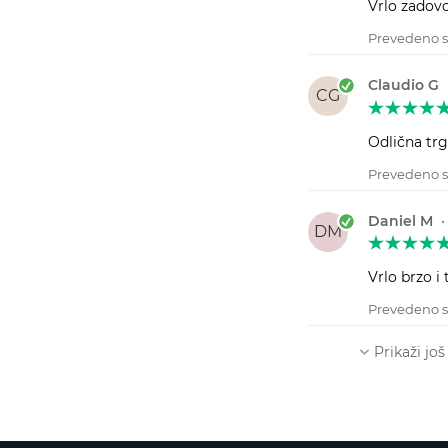
Vrlo zadovo
Prevedeno 
Claudio G
CG
Odlična trg
Prevedeno 
Daniel M
DM
Vrlo brzo i
Prevedeno s
Prikaži još