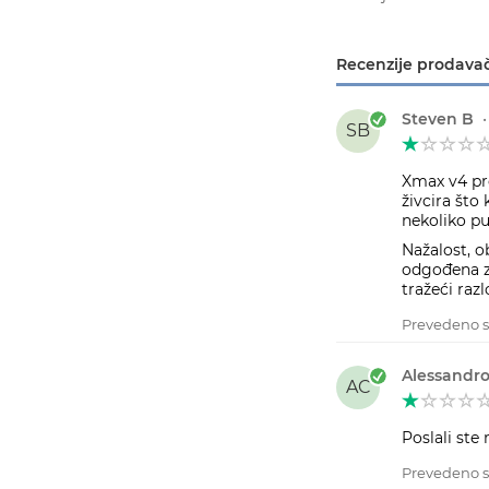
Recenzije prodavač
Steven B
SB
Xmax v4 pr
živcira što
nekoliko pu
Nažalost, o
odgođena z
tražeći raz
Prevedeno s
Alessandro
AC
Poslali ste
Prevedeno s