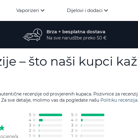
Vaporizeri
Dijelovi i dodaci
Brza + besplatna dostava
Na sve narudžbe preko 50 €
je – što naši kupci ka
tentične recenzije od provjerenih kupaca. Pozivnice za recenzi
 Za sve detalje, molimo vas da pogledate našu
Politiku recenzija
5
☆
5
☆
4
☆
4
☆
3
☆
3
☆
2
☆
2
☆
1
☆
1
☆
 ocjene/a