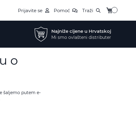
My Cart
Prijavite se
Pomoć
Traži
Najniže cijene u Hrvatskoj
Mi smo ovlašteni distributer
žu o
je šaljemo putem e-
.