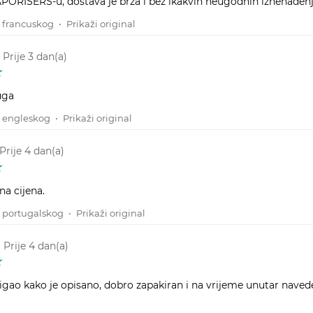
ORISERS-u, dostava je brza i bez ikakvih neugodnih iznenađenj
 francuskog
•
Prikaži original
•
Prije 3 dan(a)
uga
 engleskog
•
Prikaži original
Prije 4 dan(a)
na cijena.
 portugalskog
•
Prikaži original
•
Prije 4 dan(a)
tigao kako je opisano, dobro zapakiran i na vrijeme unutar nave