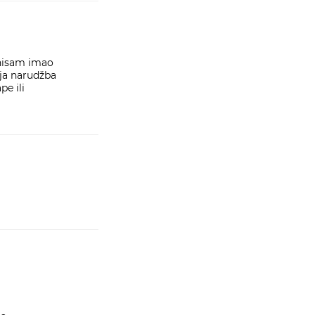
 nisam imao
oja narudžba
pe ili