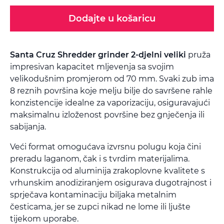
Dodajte u košaricu
Santa Cruz Shredder grinder 2-djelni veliki
pruža
impresivan kapacitet mljevenja sa svojim
velikodušnim promjerom od 70 mm. Svaki zub ima
8 reznih površina koje melju bilje do savršene rahle
konzistencije idealne za vaporizaciju, osiguravajući
maksimalnu izloženost površine bez gnječenja ili
sabijanja.
Veći format omogućava izvrsnu polugu koja čini
preradu laganom, čak i s tvrdim materijalima.
Konstrukcija od aluminija zrakoplovne kvalitete s
vrhunskim anodiziranjem osigurava dugotrajnost i
sprječava kontaminaciju biljaka metalnim
česticama, jer se zupci nikad ne lome ili ljušte
tijekom uporabe.