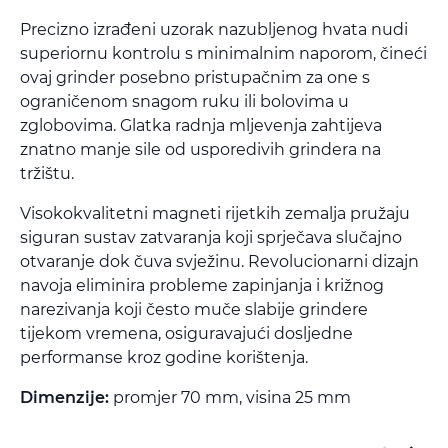
Precizno izrađeni uzorak nazubljenog hvata nudi
superiornu kontrolu s minimalnim naporom, čineći
ovaj grinder posebno pristupačnim za one s
ograničenom snagom ruku ili bolovima u
zglobovima. Glatka radnja mljevenja zahtijeva
znatno manje sile od usporedivih grindera na
tržištu.
Visokokvalitetni magneti rijetkih zemalja pružaju
siguran sustav zatvaranja koji sprječava slučajno
otvaranje dok čuva svježinu. Revolucionarni dizajn
navoja eliminira probleme zapinjanja i križnog
narezivanja koji često muče slabije grindere
tijekom vremena, osiguravajući dosljedne
performanse kroz godine korištenja.
Dimenzije:
promjer 70 mm, visina 25 mm