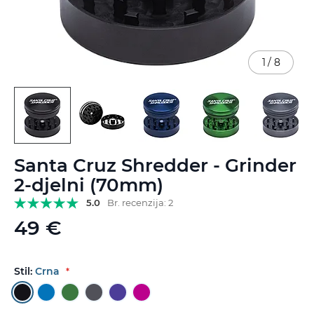
1
/
8
Skip
Santa Cruz Shredder - Grinder
to
the
2-djelni (70mm)
beginning
5.0
Br. recenzija: 2
of
the
49 €
images
gallery
Stil:
Crna