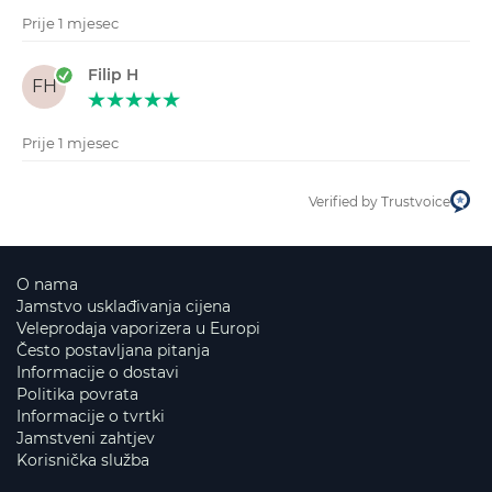
Prije 1 mjesec
Filip H
FH
Prije 1 mjesec
Verified by Trustvoice
O nama
Jamstvo usklađivanja cijena
Veleprodaja vaporizera u Europi
Često postavljana pitanja
Informacije o dostavi
Politika povrata
Informacije o tvrtki
Jamstveni zahtjev
Korisnička služba