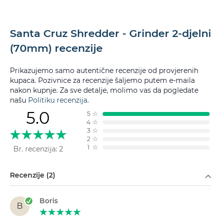
Santa Cruz Shredder - Grinder 2-djelni
(70mm) recenzije
Prikazujemo samo autentične recenzije od provjerenih
kupaca. Pozivnice za recenzije šaljemo putem e-maila
nakon kupnje. Za sve detalje, molimo vas da pogledate
našu
Politiku recenzija
.
5.0
5
☆
4
☆
3
☆
2
☆
1
☆
Br. recenzija: 2
Filtriraj po
Recenzije (2)
Boris
B