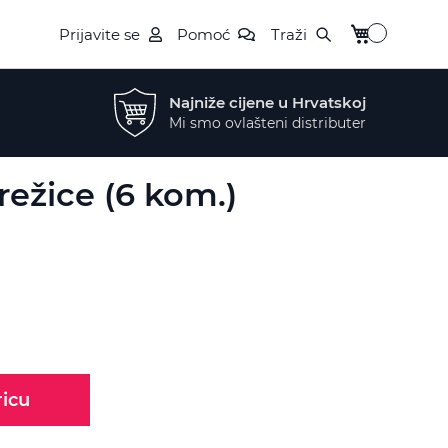
My Cart
Prijavite se
Pomoć
Traži
Najniže cijene u Hrvatskoj
Mi smo ovlašteni distributer
ežice (6 kom.)
ricu