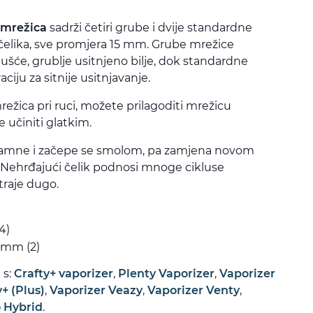
 mrežica
sadrži četiri grube i dvije standardne
elika, sve promjera 15 mm. Grube mrežice
gušće, grublje usitnjeno bilje, dok standardne
aciju za sitnije usitnjavanje.
ežica pri ruci, možete prilagoditi mrežicu
 učiniti glatkim.
amne i začepe se smolom, pa zamjena novom
. Nehrđajući čelik podnosi mnoge cikluse
 traje dugo.
4)
 mm (2)
 s:
Crafty+ vaporizer
,
Plenty Vaporizer
,
Vaporizer
+ (Plus)
,
Vaporizer Veazy
,
Vaporizer Venty
,
 Hybrid
.