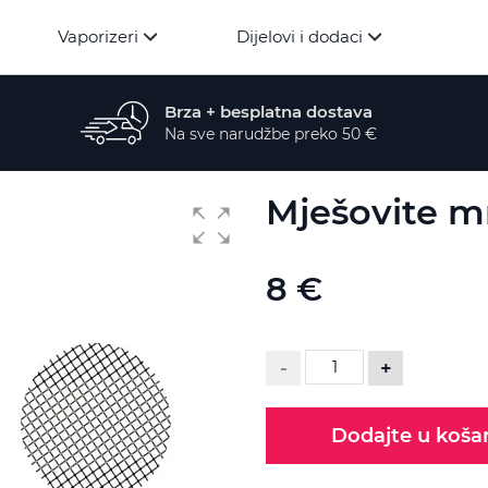
Vaporizeri
Dijelovi i dodaci
Brza + besplatna dostava
Na sve narudžbe preko 50 €
Mješovite mr
8 €
-
+
Dodajte u koša