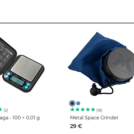
2
18
ga - 100 × 0,01 g
Metal Space Grinder
29 €