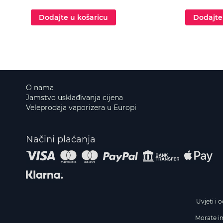
Dodajte u košaricu
Dodajte
O nama
Jamstvo usklađivanja cijena
Veleprodaja vaporizera u Europi
Načini plaćanja
Uvjeti i 
Morate im