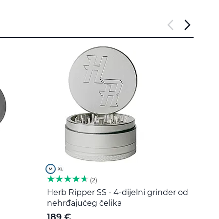
2
Herb Ripper SS - 4-dijelni grinder od
Alat 
nehrđajućeg čelika
čelik
189 €
5 €