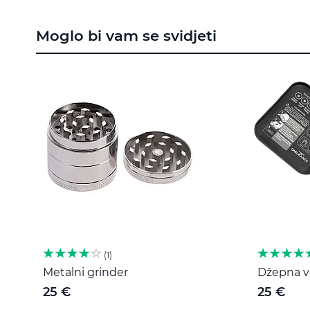
to
the
Moglo bi vam se svidjeti
beginning
of
the
images
gallery
1
Metalni grinder
Džepna va
25 €
25 €