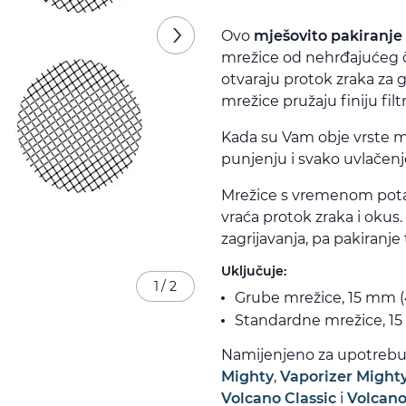
Ovo
mješovito pakiranje
mrežice od nehrđajućeg č
otvaraju protok zraka za 
mrežice pružaju finiju filtr
Kada su Vam obje vrste mr
punjenju i svako uvlačenje
Mrežice s vremenom pot
vraća protok zraka i okus
zagrijavanja, pa pakiranje
Uključuje:
1
/
2
Grube mrežice, 15 mm (
Standardne mrežice, 15
Namijenjeno za upotrebu
Mighty
,
Vaporizer Mighty
Volcano Classic
i
Volcano